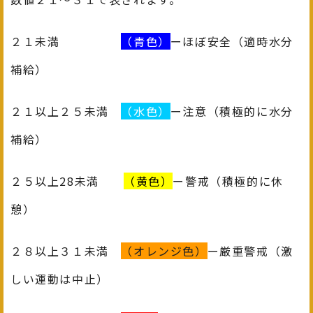
２１未満
（青色）
ーほぼ安全（適時水分
補給）
２１以上２５未満
（水色）
ー注意（積極的に水分
補給）
２５以上28未満
（黄色）
ー警戒（積極的に休
憩）
２８以上３１未満
（オレンジ色）
ー厳重警戒（激
しい運動は中止）