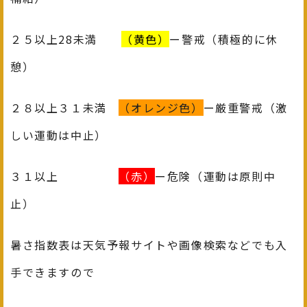
２５以上28未満
（黄色）
ー警戒（積極的に休
憩）
２８以上３１未満
（オレンジ色）
ー厳重警戒（激
しい運動は中止）
３１以上
（赤）
ー危険（運動は原則中
止）
暑さ指数表は天気予報サイトや画像検索などでも入
手できますので