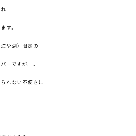
られ
ります。
（海や湖）限定の
ンパーですが。。
じられない不便さに